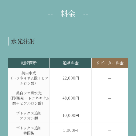
-- 料金 --
水光注射
施術箇所
通常料金
リピーター料金
美白水光
（トラネキサム酸＋ヒア
22,000円
—
ルロン酸）
美白ツヤ肌水光
（PN製剤＋トラネキサム
48,000円
—
酸＋ヒアルロン酸）
ボトックス追加
10,000円
—
アラガン製
ボトックス追加
5,000円
—
韓国製