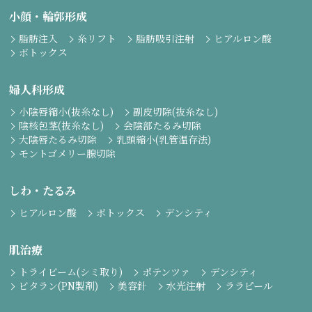
小顔・輪郭形成
脂肪注入
糸リフト
脂肪吸引注射
ヒアルロン酸
ボトックス
婦人科形成
小陰唇縮小(抜糸なし)
副皮切除(抜糸なし)
陰核包茎(抜糸なし)
会陰部たるみ切除
大陰唇たるみ切除
乳頭縮小(乳管温存法)
モントゴメリー腺切除
しわ・たるみ
ヒアルロン酸
ボトックス
デンシティ
肌治療
トライビーム(シミ取り)
ポテンツァ
デンシティ
ビタラン(PN製剤)
美容針
水光注射
ララピール