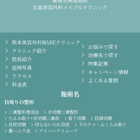
継桜会関連施設
広島美容外科メイプルクリニック
熊本美容外科NABEクリニック
お悩みで探す
クリニック紹介
治療名で探す
院長紹介
特集記事
症例写真
キャンペーン情報
アクセス
よくある質問
料金表
施術名
目周りの整形
二重整形埋没法
全切開二重整形
たるみ取り+全切開二重術
眉下切開
目頭切開
目尻切開
切らないたれ目術
下のクマ・ふくらみ取り
裏ハムラ法
アイバックリムーブ