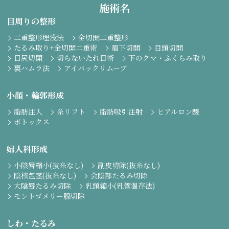
施術名
目周りの整形
二重整形埋没法
全切開二重整形
たるみ取り+全切開二重術
眉下切開
目頭切開
目尻切開
切らないたれ目術
下のクマ・ふくらみ取り
裏ハムラ法
アイバックリムーブ
小顔・輪郭形成
脂肪注入
糸リフト
脂肪吸引注射
ヒアルロン酸
ボトックス
婦人科形成
小陰唇縮小(抜糸なし)
副皮切除(抜糸なし)
陰核包茎(抜糸なし)
会陰部たるみ切除
大陰唇たるみ切除
乳頭縮小(乳管温存法)
モントゴメリー腺切除
しわ・たるみ