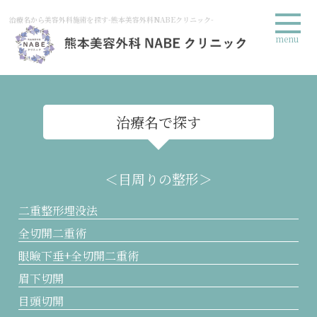
治療名から美容外科施術を探す-熊本美容外科NABEクリニック-
menu
治療名で探す
＜目周りの整形＞
二重整形埋没法
全切開二重術
眼瞼下垂+全切開二重術
眉下切開
目頭切開