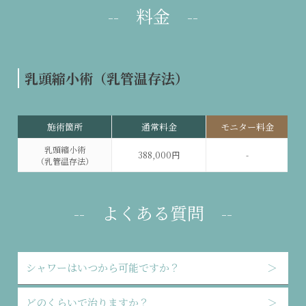
-- 料金 --
乳頭縮小術（乳管温存法）
施術箇所
通常料金
モニター料金
乳頭縮小術
388,000円
-
（乳管温存法）
-- よくある質問 --
シャワーはいつから可能ですか？
＞
どのくらいで治りますか？
＞