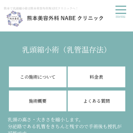
熊本で乳頭縮小術は熊本美容外科NABEクリニックへ！
menu
乳頭縮小術（乳管温存法）
この施術について
料金表
施術概要
よくある質問
乳頭の高さ・大きさを縮小します。
分泌路である乳管をきちんと残すので手術後も授乳が