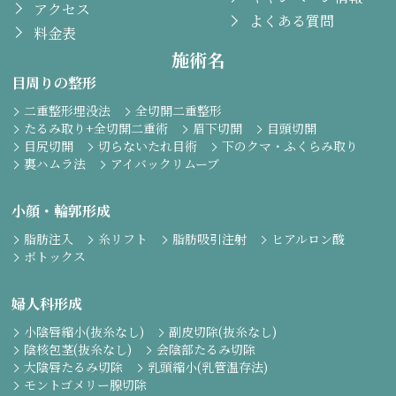
アクセス
よくある質問
料金表
施術名
目周りの整形
二重整形埋没法
全切開二重整形
たるみ取り+全切開二重術
眉下切開
目頭切開
目尻切開
切らないたれ目術
下のクマ・ふくらみ取り
裏ハムラ法
アイバックリムーブ
小顔・輪郭形成
脂肪注入
糸リフト
脂肪吸引注射
ヒアルロン酸
ボトックス
婦人科形成
小陰唇縮小(抜糸なし)
副皮切除(抜糸なし)
陰核包茎(抜糸なし)
会陰部たるみ切除
大陰唇たるみ切除
乳頭縮小(乳管温存法)
モントゴメリー腺切除