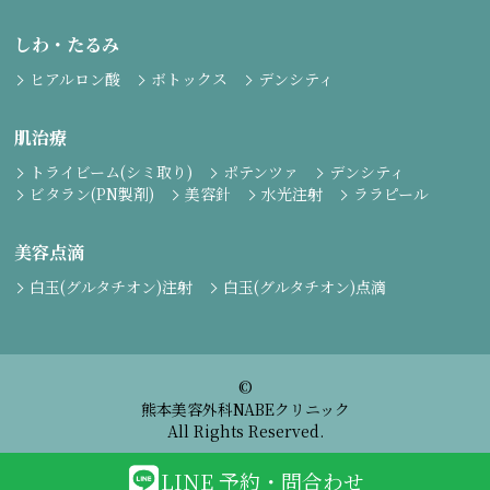
しわ・たるみ
ヒアルロン酸
ボトックス
デンシティ
肌治療
トライビーム(シミ取り)
ポテンツァ
デンシティ
ビタラン(PN製剤)
美容針
水光注射
ララピール
美容点滴
白玉(グルタチオン)注射
白玉(グルタチオン)点滴
©
熊本美容外科NABEクリニック
All Rights Reserved.
LINE 予約・問合わせ