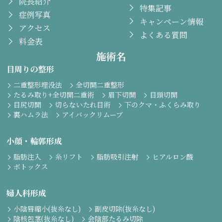
院長紹介
特集記事
症例写真
キャンペーン情報
アクセス
よくある質問
料金表
施術名
目周りの整形
二重整形埋没法
全切開二重整形
たるみ取り+全切開二重術
眉下切開
目頭切開
目尻切開
切らないたれ目術
下のクマ・ふくらみ取り
裏ハムラ法
アイバックリムーブ
小顔・輪郭形成
脂肪注入
糸リフト
脂肪吸引注射
ヒアルロン酸
ボトックス
婦人科形成
小陰唇縮小(抜糸なし)
副皮切除(抜糸なし)
陰核包茎(抜糸なし)
会陰部たるみ切除