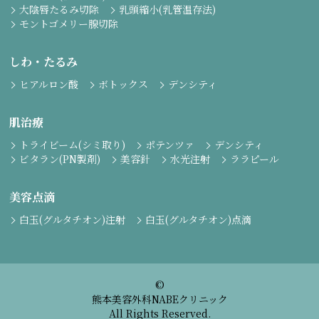
大陰唇たるみ切除
乳頭縮小(乳管温存法)
モントゴメリー腺切除
しわ・たるみ
ヒアルロン酸
ボトックス
デンシティ
肌治療
トライビーム(シミ取り)
ポテンツァ
デンシティ
ビタラン(PN製剤)
美容針
水光注射
ララピール
美容点滴
白玉(グルタチオン)注射
白玉(グルタチオン)点滴
©
熊本美容外科NABEクリニック
All Rights Reserved.