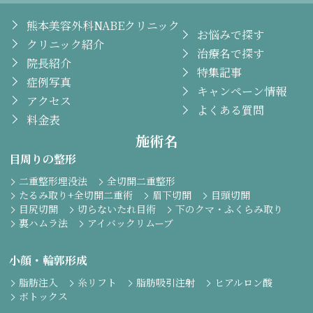
熊本美容外科NABEクリニック
お悩みで探す
クリニック紹介
治療名で探す
院長紹介
特集記事
症例写真
キャンペーン情報
アクセス
よくある質問
料金表
施術名
目周りの整形
二重整形埋没法
全切開二重整形
たるみ取り+全切開二重術
眉下切開
目頭切開
目尻切開
切らないたれ目術
下のクマ・ふくらみ取り
裏ハムラ法
アイバックリムーブ
小顔・輪郭形成
脂肪注入
糸リフト
脂肪吸引注射
ヒアルロン酸
ボトックス