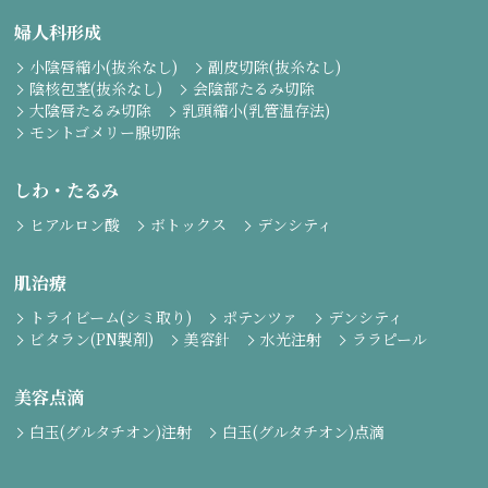
婦人科形成
小陰唇縮小(抜糸なし)
副皮切除(抜糸なし)
陰核包茎(抜糸なし)
会陰部たるみ切除
大陰唇たるみ切除
乳頭縮小(乳管温存法)
モントゴメリー腺切除
しわ・たるみ
ヒアルロン酸
ボトックス
デンシティ
肌治療
トライビーム(シミ取り)
ポテンツァ
デンシティ
ビタラン(PN製剤)
美容針
水光注射
ララピール
美容点滴
白玉(グルタチオン)注射
白玉(グルタチオン)点滴