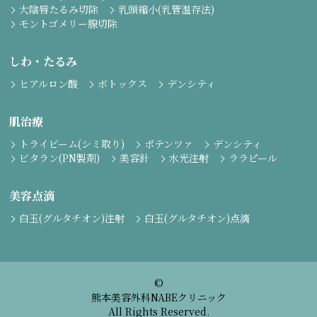
大陰唇たるみ切除
乳頭縮小(乳管温存法)
モントゴメリー腺切除
しわ・たるみ
ヒアルロン酸
ボトックス
デンシティ
肌治療
トライビーム(シミ取り)
ポテンツァ
デンシティ
ビタラン(PN製剤)
美容針
水光注射
ララピール
美容点滴
白玉(グルタチオン)注射
白玉(グルタチオン)点滴
©
熊本美容外科NABEクリニック
All Rights Reserved.