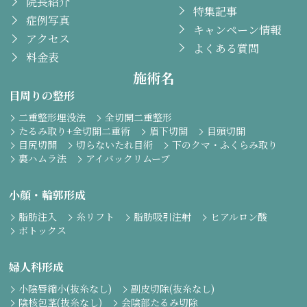
院長紹介
特集記事
症例写真
キャンペーン情報
アクセス
よくある質問
料金表
施術名
目周りの整形
二重整形埋没法
全切開二重整形
たるみ取り+全切開二重術
眉下切開
目頭切開
目尻切開
切らないたれ目術
下のクマ・ふくらみ取り
裏ハムラ法
アイバックリムーブ
小顔・輪郭形成
脂肪注入
糸リフト
脂肪吸引注射
ヒアルロン酸
ボトックス
婦人科形成
小陰唇縮小(抜糸なし)
副皮切除(抜糸なし)
陰核包茎(抜糸なし)
会陰部たるみ切除