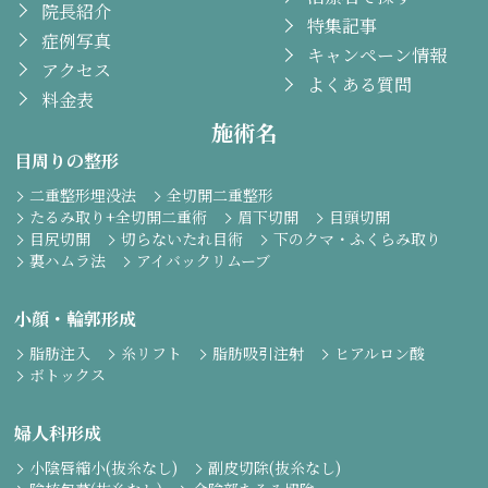
院長紹介
特集記事
症例写真
キャンペーン情報
アクセス
よくある質問
料金表
施術名
目周りの整形
二重整形埋没法
全切開二重整形
たるみ取り+全切開二重術
眉下切開
目頭切開
目尻切開
切らないたれ目術
下のクマ・ふくらみ取り
裏ハムラ法
アイバックリムーブ
小顔・輪郭形成
脂肪注入
糸リフト
脂肪吸引注射
ヒアルロン酸
ボトックス
婦人科形成
小陰唇縮小(抜糸なし)
副皮切除(抜糸なし)