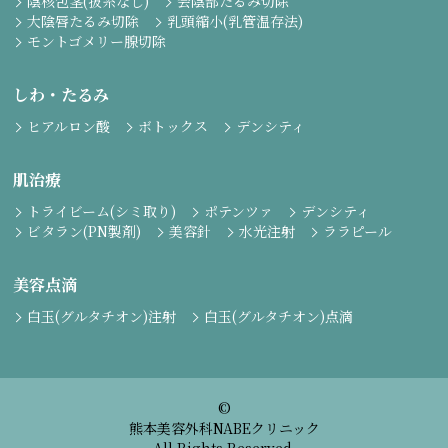
陰核包茎(抜糸なし)
会陰部たるみ切除
大陰唇たるみ切除
乳頭縮小(乳管温存法)
モントゴメリー腺切除
しわ・たるみ
ヒアルロン酸
ボトックス
デンシティ
肌治療
トライビーム(シミ取り)
ポテンツァ
デンシティ
ビタラン(PN製剤)
美容針
水光注射
ララピール
美容点滴
白玉(グルタチオン)注射
白玉(グルタチオン)点滴
©
熊本美容外科NABEクリニック
All Rights Reserved.