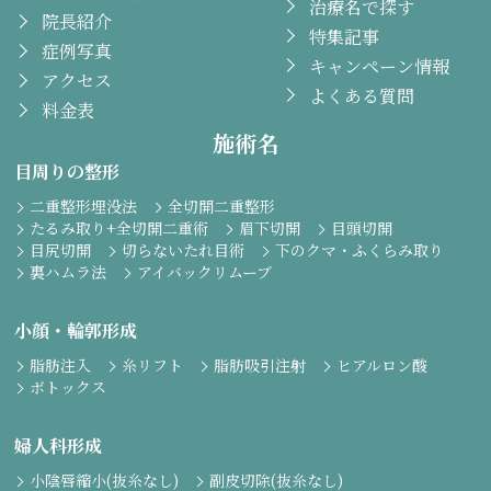
治療名で探す
院長紹介
特集記事
症例写真
キャンペーン情報
アクセス
よくある質問
料金表
施術名
目周りの整形
二重整形埋没法
全切開二重整形
たるみ取り+全切開二重術
眉下切開
目頭切開
目尻切開
切らないたれ目術
下のクマ・ふくらみ取り
裏ハムラ法
アイバックリムーブ
小顔・輪郭形成
脂肪注入
糸リフト
脂肪吸引注射
ヒアルロン酸
ボトックス
婦人科形成
小陰唇縮小(抜糸なし)
副皮切除(抜糸なし)