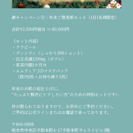
🎁キャンペーン③：年末ご褒美肌セット（1日1名様限定）
合計93,500円相当 ⇒ 80,000円
《セット内容》
・ララピール
・デンシティ（しっかり300ショット）
・白玉点滴1200㎎（ダブル）
・美容内服1カ月分
・エムディア３Dマスクパック
（院内1枚＋お持ち帰り5枚）
年末のお肌の総仕上げに。
“たっぷり贅沢にケアしたい方”のための特別セットです✨
枠が限られておりますので、お早めにご予約ください。
ご予約は公式ラインまたはお電話で承っております。
〒860-0808
熊本市中央区手取本町4−17手取本町サムライビル3階