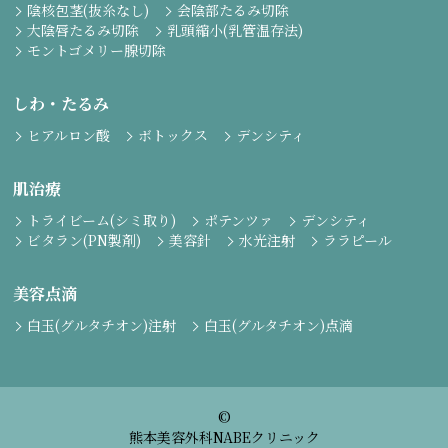
陰核包茎(抜糸なし)
会陰部たるみ切除
大陰唇たるみ切除
乳頭縮小(乳管温存法)
モントゴメリー腺切除
しわ・たるみ
ヒアルロン酸
ボトックス
デンシティ
肌治療
トライビーム(シミ取り)
ポテンツァ
デンシティ
ビタラン(PN製剤)
美容針
水光注射
ララピール
美容点滴
白玉(グルタチオン)注射
白玉(グルタチオン)点滴
©
熊本美容外科NABEクリニック