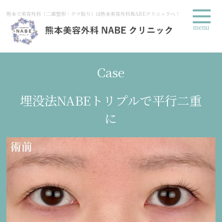
熊本で美容外科（二重整形・クマ取り）は熊本美容外科NABEクリニックへ！
menu
Case
埋没法NABEトリプルで平行二重
に