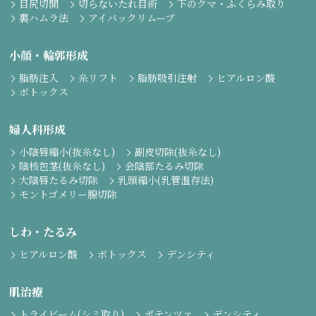
目尻切開
切らないたれ目術
下のクマ・ふくらみ取り
裏ハムラ法
アイバックリムーブ
小顔・輪郭形成
脂肪注入
糸リフト
脂肪吸引注射
ヒアルロン酸
ボトックス
婦人科形成
小陰唇縮小(抜糸なし)
副皮切除(抜糸なし)
陰核包茎(抜糸なし)
会陰部たるみ切除
大陰唇たるみ切除
乳頭縮小(乳管温存法)
モントゴメリー腺切除
しわ・たるみ
ヒアルロン酸
ボトックス
デンシティ
肌治療
トライビーム(シミ取り)
ポテンツァ
デンシティ