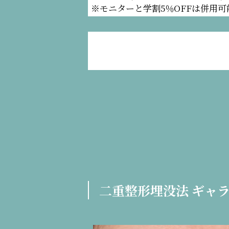
※モニターと学割5％OFFは併用
二重整形埋没法 ギャ