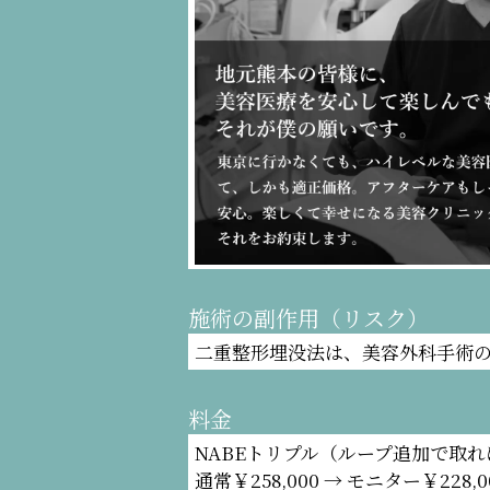
施術の副作用（リスク）
二重整形埋没法は、美容外科手術
料金
NABEトリプル（ループ追加で取
通常￥258,000 → モニター￥228,0