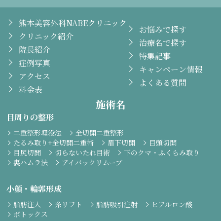
熊本美容外科NABEクリニック
お悩みで探す
クリニック紹介
治療名で探す
院長紹介
特集記事
症例写真
キャンペーン情報
アクセス
よくある質問
料金表
施術名
目周りの整形
二重整形埋没法
全切開二重整形
たるみ取り+全切開二重術
眉下切開
目頭切開
目尻切開
切らないたれ目術
下のクマ・ふくらみ取り
裏ハムラ法
アイバックリムーブ
小顔・輪郭形成
脂肪注入
糸リフト
脂肪吸引注射
ヒアルロン酸
ボトックス