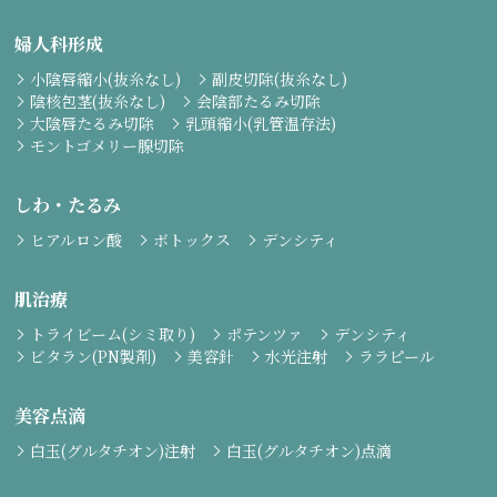
婦人科形成
小陰唇縮小(抜糸なし)
副皮切除(抜糸なし)
陰核包茎(抜糸なし)
会陰部たるみ切除
大陰唇たるみ切除
乳頭縮小(乳管温存法)
モントゴメリー腺切除
しわ・たるみ
ヒアルロン酸
ボトックス
デンシティ
肌治療
トライビーム(シミ取り)
ポテンツァ
デンシティ
ビタラン(PN製剤)
美容針
水光注射
ララピール
美容点滴
白玉(グルタチオン)注射
白玉(グルタチオン)点滴