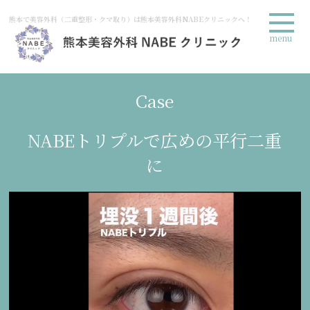
熊本で美容外科（二重整形・クマ取り）は熊本美容外科NABEクリニックへ！
menu
Case
NABEトリプルで広めの平行二重
に