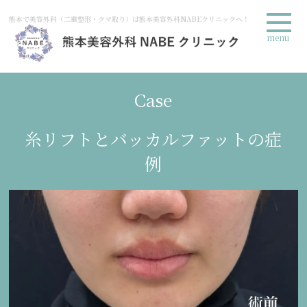
熊本で美容外科（二重整形・クマ取り）は熊本美容外科NABEクリニックへ！
menu
Case
糸リフトとバッカルファットの症
例