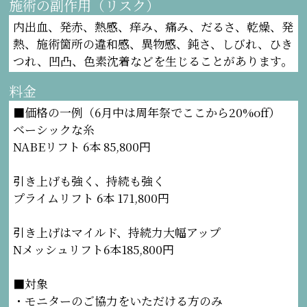
施術の副作用（リスク）
内出血、発赤、熱感、痒み、痛み、だるさ、乾燥、発
熱、施術箇所の違和感、異物感、鈍さ、しびれ、ひき
つれ、凹凸、色素沈着などを生じることがあります。
料金
■価格の一例（6月中は周年祭でここから20%off）
ベーシックな糸
NABEリフト 6本 85,800円
引き上げも強く、持続も強く
プライムリフト 6本 171,800円
引き上げはマイルド、持続力大幅アップ
Nメッシュリフト6本185,800円
■対象
・モニターのご協力をいただける方のみ