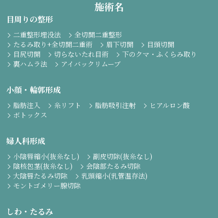
施術名
目周りの整形
二重整形埋没法
全切開二重整形
たるみ取り+全切開二重術
眉下切開
目頭切開
目尻切開
切らないたれ目術
下のクマ・ふくらみ取り
裏ハムラ法
アイバックリムーブ
小顔・輪郭形成
脂肪注入
糸リフト
脂肪吸引注射
ヒアルロン酸
ボトックス
婦人科形成
小陰唇縮小(抜糸なし)
副皮切除(抜糸なし)
陰核包茎(抜糸なし)
会陰部たるみ切除
大陰唇たるみ切除
乳頭縮小(乳管温存法)
モントゴメリー腺切除
しわ・たるみ