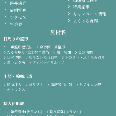
院長紹介
特集記事
症例写真
キャンペーン情報
アクセス
よくある質問
料金表
施術名
目周りの整形
二重整形埋没法
全切開二重整形
たるみ取り+全切開二重術
眉下切開
目頭切開
目尻切開
切らないたれ目術
下のクマ・ふくらみ取り
裏ハムラ法
アイバックリムーブ
小顔・輪郭形成
脂肪注入
糸リフト
脂肪吸引注射
ヒアルロン酸
ボトックス
婦人科形成
小陰唇縮小(抜糸なし)
副皮切除(抜糸なし)