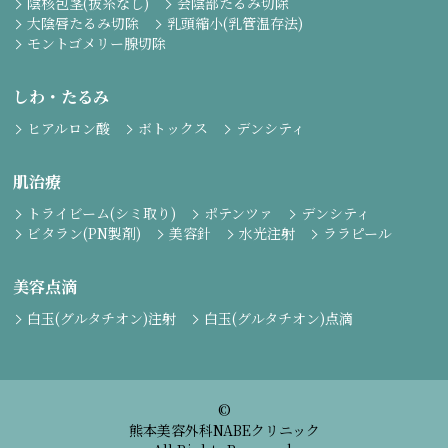
陰核包茎(抜糸なし)
会陰部たるみ切除
大陰唇たるみ切除
乳頭縮小(乳管温存法)
モントゴメリー腺切除
しわ・たるみ
ヒアルロン酸
ボトックス
デンシティ
肌治療
トライビーム(シミ取り)
ポテンツァ
デンシティ
ビタラン(PN製剤)
美容針
水光注射
ララピール
美容点滴
白玉(グルタチオン)注射
白玉(グルタチオン)点滴
©
熊本美容外科NABEクリニック