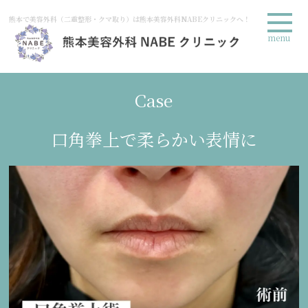
熊本で美容外科（二重整形・クマ取り）は熊本美容外科NABEクリニックへ！
menu
Case
口角拳上で柔らかい表情に