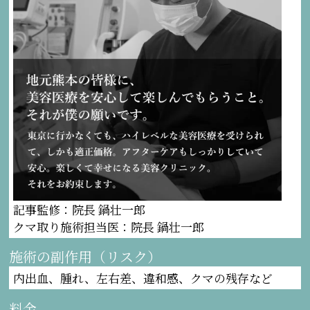
記事監修：院長 鍋壮一郎
クマ取り施術担当医：院長 鍋壮一郎
施術の副作用（リスク）
内出血、腫れ、左右差、違和感、クマの残存など
料金