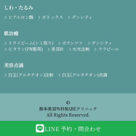
しわ・たるみ
ヒアルロン酸
ボトックス
デンシティ
肌治療
トライビーム(シミ取り)
ポテンツァ
デンシティ
ビタラン(PN製剤)
美容針
水光注射
ララピール
美容点滴
白玉(グルタチオン)注射
白玉(グルタチオン)点滴
©
熊本美容外科NABEクリニック
All Rights Reserved.
LINE 予約・問合わせ