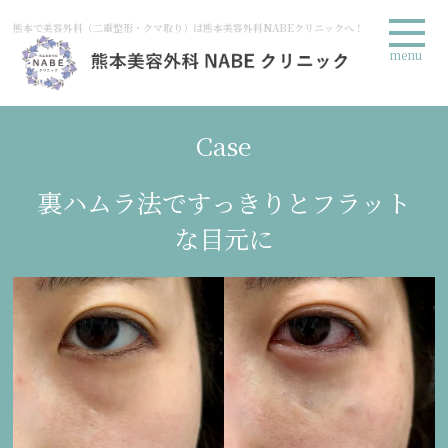
熊本で美容外科（二重整形・クマ取り）は熊本美容外科NABEクリニックへ！
menu
Case
裏ハムラ法ですっきりとフラット
な目元に