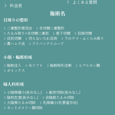
よくある質問
料金表
施術名
目周りの整形
二重整形埋没法
全切開二重整形
たるみ取り+全切開二重術
眉下切開
目頭切開
目尻切開
切らないたれ目術
下のクマ・ふくらみ取り
裏ハムラ法
アイバックリムーブ
小顔・輪郭形成
脂肪注入
糸リフト
脂肪吸引注射
ヒアルロン酸
ボトックス
婦人科形成
小陰唇縮小(抜糸なし)
副皮切除(抜糸なし)
陰核包茎(抜糸なし)
会陰部たるみ切除
大陰唇たるみ切除
乳頭縮小(乳管温存法)
モントゴメリー腺切除