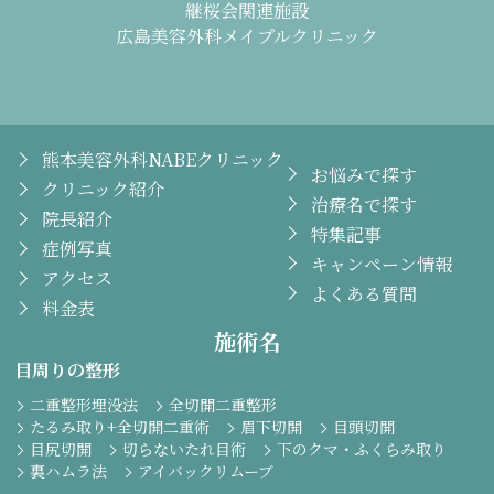
継桜会関連施設
広島美容外科メイプルクリニック
熊本美容外科NABEクリニック
お悩みで探す
クリニック紹介
治療名で探す
院長紹介
特集記事
症例写真
キャンペーン情報
アクセス
よくある質問
料金表
施術名
目周りの整形
二重整形埋没法
全切開二重整形
たるみ取り+全切開二重術
眉下切開
目頭切開
目尻切開
切らないたれ目術
下のクマ・ふくらみ取り
裏ハムラ法
アイバックリムーブ