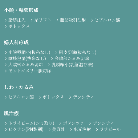
小顔・輪郭形成
脂肪注入
糸リフト
脂肪吸引注射
ヒアルロン酸
ボトックス
婦人科形成
小陰唇縮小(抜糸なし)
副皮切除(抜糸なし)
陰核包茎(抜糸なし)
会陰部たるみ切除
大陰唇たるみ切除
乳頭縮小(乳管温存法)
モントゴメリー腺切除
しわ・たるみ
ヒアルロン酸
ボトックス
デンシティ
肌治療
トライビーム(シミ取り)
ポテンツァ
デンシティ
ビタラン(PN製剤)
美容針
水光注射
ララピール