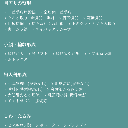
目周りの整形
二重整形埋没法
全切開二重整形
たるみ取り+全切開二重術
眉下切開
目頭切開
目尻切開
切らないたれ目術
下のクマ・ふくらみ取り
裏ハムラ法
アイバックリムーブ
小顔・輪郭形成
脂肪注入
糸リフト
脂肪吸引注射
ヒアルロン酸
ボトックス
婦人科形成
小陰唇縮小(抜糸なし)
副皮切除(抜糸なし)
陰核包茎(抜糸なし)
会陰部たるみ切除
大陰唇たるみ切除
乳頭縮小(乳管温存法)
モントゴメリー腺切除
しわ・たるみ
ヒアルロン酸
ボトックス
デンシティ