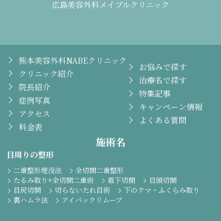
広島美容外科メイプルクリニック
熊本美容外科NABEクリニック
お悩みで探す
クリニック紹介
治療名で探す
院長紹介
特集記事
症例写真
キャンペーン情報
アクセス
よくある質問
料金表
施術名
目周りの整形
二重整形埋没法
全切開二重整形
たるみ取り+全切開二重術
眉下切開
目頭切開
目尻切開
切らないたれ目術
下のクマ・ふくらみ取り
裏ハムラ法
アイバックリムーブ