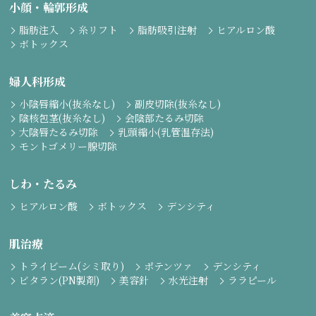
小顔・輪郭形成
脂肪注入
糸リフト
脂肪吸引注射
ヒアルロン酸
ボトックス
婦人科形成
小陰唇縮小(抜糸なし)
副皮切除(抜糸なし)
陰核包茎(抜糸なし)
会陰部たるみ切除
大陰唇たるみ切除
乳頭縮小(乳管温存法)
モントゴメリー腺切除
しわ・たるみ
ヒアルロン酸
ボトックス
デンシティ
肌治療
トライビーム(シミ取り)
ポテンツァ
デンシティ
ビタラン(PN製剤)
美容針
水光注射
ララピール