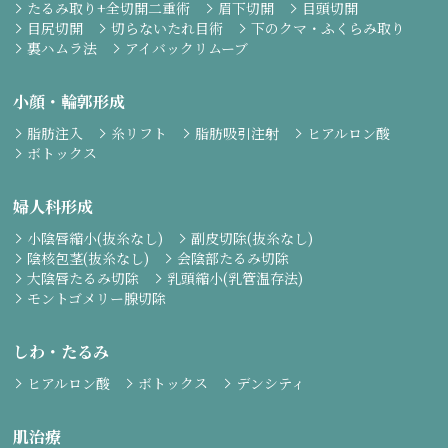
たるみ取り+全切開二重術
眉下切開
目頭切開
目尻切開
切らないたれ目術
下のクマ・ふくらみ取り
裏ハムラ法
アイバックリムーブ
小顔・輪郭形成
脂肪注入
糸リフト
脂肪吸引注射
ヒアルロン酸
ボトックス
婦人科形成
小陰唇縮小(抜糸なし)
副皮切除(抜糸なし)
陰核包茎(抜糸なし)
会陰部たるみ切除
大陰唇たるみ切除
乳頭縮小(乳管温存法)
モントゴメリー腺切除
しわ・たるみ
ヒアルロン酸
ボトックス
デンシティ
肌治療