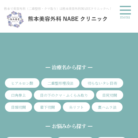
熊本で美容外科（二重整形・クマ取り）は熊本美容外科NABEクリニックへ！
menu
治療名から探す
ヒアルロン酸
二重整形埋没法
切らないタレ目術
口角拳上
目の下のクマ・ふくらみ取り
目尻切開
目頭切開
眉下切開
糸リフト
裏ハムラ法
お悩みから探す