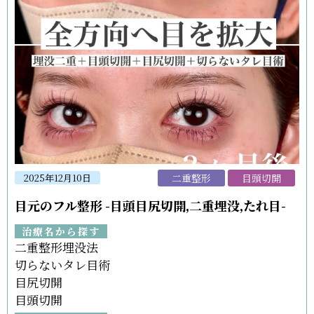
二重整形
目頭切開
2025年12月10日
目元のフル整形 -目頭目尻切開,二重埋没,たれ目-
治療名から探す
二重整形埋没法
切らないタレ目術
目尻切開
目頭切開